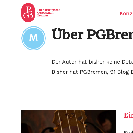
Zum
Konz
Inhalt
springen
Über
PGBre
Der Autor hat bisher keine Det
Bisher hat PGBremen, 91 Blog B
Ei
Ein