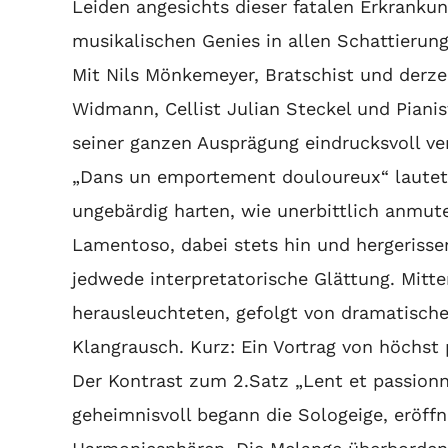
Leiden angesichts dieser fatalen Erkranku
musikalischen Genies in allen Schattierun
Mit Nils Mönkemeyer, Bratschist und derzeit
Widmann, Cellist Julian Steckel und Piani
seiner ganzen Ausprägung eindrucksvoll ver
„Dans un emportement douloureux“ lautet 
ungebärdig harten, wie unerbittlich anmut
Lamentoso, dabei stets hin und hergerisse
jedwede interpretatorische Glättung. Mitt
herausleuchteten, gefolgt von dramatischen
Klangrausch. Kurz: Ein Vortrag von höchst
Der Kontrast zum 2.Satz „Lent et passionné
geheimnisvoll begann die Sologeige, eröf