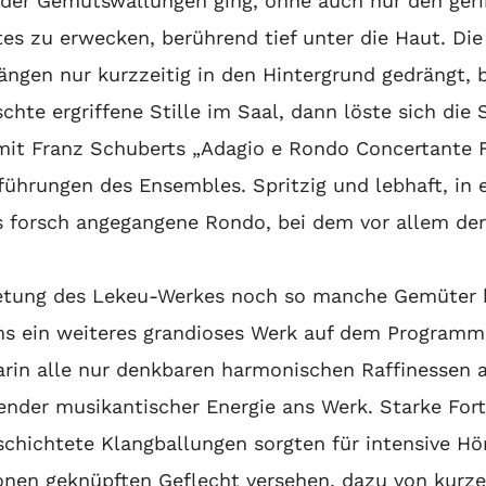
er Gemütswallungen ging, ohne auch nur den gerin
es zu erwecken, berührend tief unter die Haut. Di
gen nur kurzzeitig in den Hintergrund gedrängt, b
hte ergriffene Stille im Saal, dann löste sich die
it Franz Schuberts „Adagio e Rondo Concertante F-
hrungen des Ensembles. Spritzig und lebhaft, in e
s forsch angegangene Rondo, bei dem vor allem der 
bietung des Lekeu-Werkes noch so manche Gemüter
s ein weiteres grandioses Werk auf dem Programm. 
rin alle nur denkbaren harmonischen Raffinessen au
nder musikantischer Energie ans Werk. Starke Fo
schichtete Klangballungen sorgten für intensive Hö
onen geknüpften Geflecht versehen, dazu von kurz