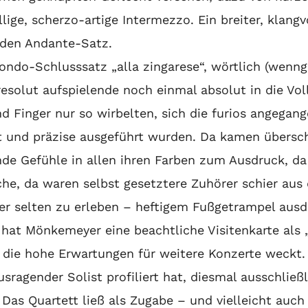
ällige, scherzo-artige Intermezzo. Ein breiter, klang
 den Andante-Satz.
ndo-Schlusssatz „alla zingarese“, wörtlich (wenngle
esolut aufspielende noch einmal absolut in die Vol
d Finger nur so wirbelten, sich die furios angega
rt und präzise ausgeführt wurden. Da kamen übers
e Gefühle in allen ihren Farben zum Ausdruck, da 
che, da waren selbst gesetztere Zuhörer schier au
er selten zu erleben – heftigem Fußgetrampel ausd
at Mönkemeyer eine beachtliche Visitenkarte als „R
, die hohe Erwartungen für weitere Konzerte weckt.
sragender Solist profiliert hat, diesmal ausschließ
as Quartett ließ als Zugabe – und vielleicht auch 