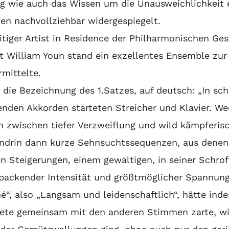
ng wie auch das Wissen um die Unausweichlichkeit e
gen nachvollziehbar widergespiegelt.
iger Artist in Residence der Philharmonischen Gesel
st William Youn stand ein exzellentes Ensemble zur
mittelte.
die Bezeichnung des 1.Satzes, auf deutsch: „In sc
enden Akkorden starteten Streicher und Klavier. We
n zwischen tiefer Verzweiflung und wild kämpferis
endrin dann kurze Sehnsuchtssequenzen, aus denen
 Steigerungen, einem gewaltigen, in seiner Schroff
 packender Intensität und größtmöglicher Spannung
“, also „Langsam und leidenschaftlich“, hätte inde
fnete gemeinsam mit den anderen Stimmen zarte, w