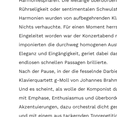
Harmoniesphären. Die Melange überbordend
Rührseligkeit oder sentimentalen Schwulst
Harmonien wurden von aufbegehrenden Klän
Nichts verhauchte. Für einen Moment herrsc
Eingeleitet worden war der Konzertabend m
imponierten die durchweg homogenen Ausfü
Eleganz und Eingängigkeit, geriet dabei da
endlosen schnellen Passagen brillierte.
Nach der Pause, in der die fesselnde Dar
Klavierquartett g-Moll von Johannes Brahm
Und es scheint, als wolle der Komponist da
mit Emphase, Enthusiasmus und überborde
Akzentuierungen, dazu orchestral dicht ge
und mit einem aus tackernden Tonrepetiti